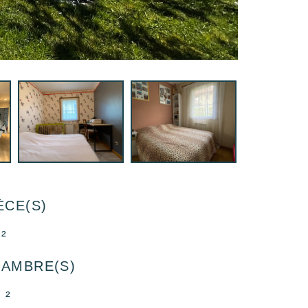
ÈCE(S)
²
HAMBRE(S)
 ²