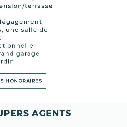
ension/terrasse
t
 dégagement
, une salle de
t
ctionnelle
grand garage
ardin
S HONORAIRES
SUPERS AGENTS