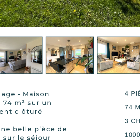
4 PI
lage - Maison
e 74 m² sur un
74 M
ent clôturé
3 C
ne belle pièce de
1000
 sur le séjour