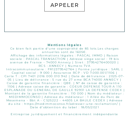
APPELER
Mentions légales
Ce bien fait partie d'une copropriété de 85 lots.Les charges
annuelles sont de 1605€.
Affichage des informations légales : PASCAL IMMO | Raison
sociale : PASCAL TRANSACTION | Adresse siège social : 19 bis
avenue de France - 74000 Annecy | Siret : 37954276400020 |
RCS : ANNECY | Numero TVA
Intracommunautaire : FR12379542764 | Forme juridique : SARL |
Capital social : 9 000 | Assurance RCP : VD 7.000.001/1106 |
Carte T : CPI 7401 2016 000 010 942 | Date de délivrance : 2025-07-
05 | Lieu de délivrance : 5 rue du 27 eme BCA 74000 ANNECY |
Caisse de garantie financière : QBE. | N° de caisse de garantie :
1106 | Adresse caisse de garantie : COEUR DEFENSE TOUR A 110
ESPLANADE DU GENERAL DE GAULLE 92931 LA DEFENSE CEDEX |
Montant de la garantie financière : 110 000 | Nom du médiateur :
MEDIMMOCONSO | Adresse du médiateur : 1 Allée du Parc de
Mesemena - Bât A - CS25222 - 44505 LA BAULE CEDEX | Adresse
du site :
https://medimmoconso.fr/adresser-une-reclamation/
|
Date d'obtention du label : 18/05/2021
Entreprise juridiquement et financièrement indépendante