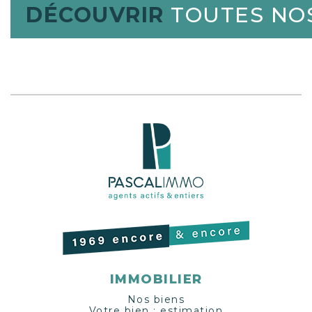
cour et ont un accès balcon pour certaines.
DÉCOUVRIR
TOUTES NOS
Il bénéficie aussi en annexe d'un garage
accessible à pied. Envie de découvrir ce
bijou ?
IMMOBILIER
Nos biens
Votre bien : estimation