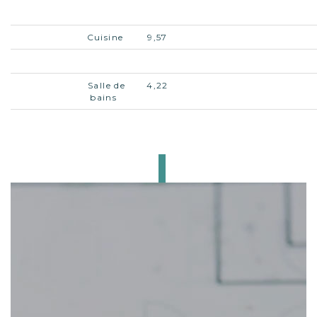
Salon -
19,16
Séjour
Cuisine
9,57
W.C.
1,19
Salle de
4,22
bains
Chambre
9,83
CE BIEN
VOUS INTÉRESSE ?