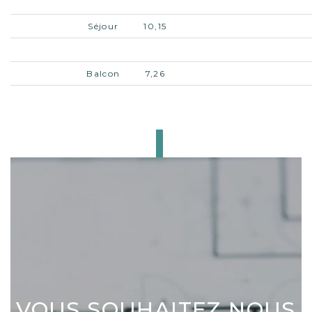
bains
Séjour
10,15
Chambre
9,73
Balcon
7,26
Cave
3,16
CE BIEN
VOUS INTÉRESSE ?
VOUS SOUHAITEZ NOUS