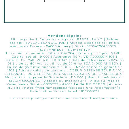
Mentions légales
Affichage des informations légales : PASCAL IMMO | Raison
sociale : PASCAL TRANSACTION | Adresse siège social : 19 bis
avenue de France - 74000 Annecy | Siret : 37954276400020 |
RCS : ANNECY | Numero TVA
Intracommunautaire : FR12379542764 | Forme juridique : SARL |
Capital social : 9 000 | Assurance RCP : VD 7.000.001/1106 |
Carte T : CPI 7401 2016 000 010 942 | Date de délivrance : 2025-07-
05 | Lieu de délivrance : 5 rue du 27 eme BCA 74000 ANNECY |
Caisse de garantie financière : QBE. | N° de caisse de garantie :
1106 | Adresse caisse de garantie : COEUR DEFENSE TOUR A 110
ESPLANADE DU GENERAL DE GAULLE 92931 LA DEFENSE CEDEX |
Montant de la garantie financière : 110 000 | Nom du médiateur :
MEDIMMOCONSO | Adresse du médiateur : 1 Allée du Parc de
Mesemena - Bât A - CS25222 - 44505 LA BAULE CEDEX | Adresse
du site :
https://medimmoconso.fr/adresser-une-reclamation/
|
Date d'obtention du label : 18/05/2021
Entreprise juridiquement et financièrement indépendante