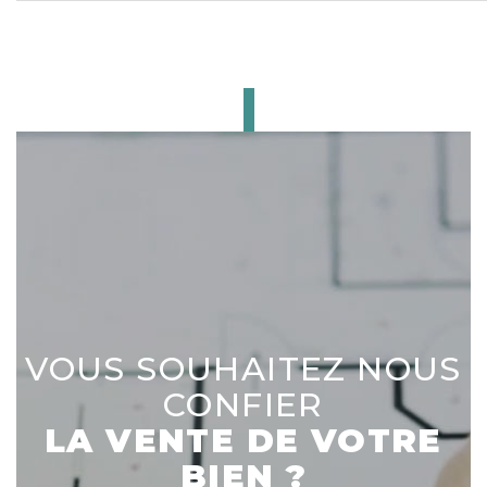
-1
Garage
avec 
motor
CE BIEN
VOUS INTÉRESSE ?
VOUS SOUHAITEZ NOUS
CONFIER
LA VENTE DE VOTRE
BIEN ?