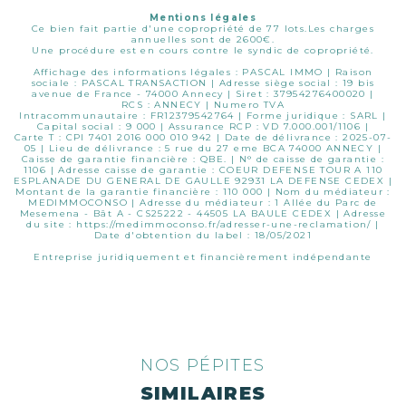
Mentions légales
Ce bien fait partie d'une copropriété de 77 lots.Les charges
annuelles sont de 2600€.
Une procédure est en cours contre le syndic de copropriété.
Affichage des informations légales : PASCAL IMMO | Raison
sociale : PASCAL TRANSACTION | Adresse siège social : 19 bis
avenue de France - 74000 Annecy | Siret : 37954276400020 |
RCS : ANNECY | Numero TVA
Intracommunautaire : FR12379542764 | Forme juridique : SARL |
Capital social : 9 000 | Assurance RCP : VD 7.000.001/1106 |
Carte T : CPI 7401 2016 000 010 942 | Date de délivrance : 2025-07-
05 | Lieu de délivrance : 5 rue du 27 eme BCA 74000 ANNECY |
Caisse de garantie financière : QBE. | N° de caisse de garantie :
1106 | Adresse caisse de garantie : COEUR DEFENSE TOUR A 110
ESPLANADE DU GENERAL DE GAULLE 92931 LA DEFENSE CEDEX |
Montant de la garantie financière : 110 000 | Nom du médiateur :
MEDIMMOCONSO | Adresse du médiateur : 1 Allée du Parc de
Mesemena - Bât A - CS25222 - 44505 LA BAULE CEDEX | Adresse
du site :
https://medimmoconso.fr/adresser-une-reclamation/
|
Date d'obtention du label : 18/05/2021
Entreprise juridiquement et financièrement indépendante
NOS PÉPITES
SIMILAIRES