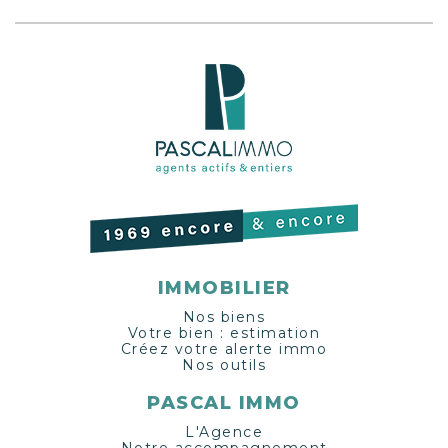
bains élégante avec WC intégré, offrant
confort et fonctionnalité au quotidien. En
sous-sol, une cave et possibilité d'un garage
double en supplément. Ce bien rare sur le
marché se démarque par sa terrasse
exceptionnelle, sa suite parentale, sa
luminosité remarquable, ses prestations
haut de gamme et sa situation idéale à
proximité immédiate des commerces, des
bus et du lac.
IMMOBILIER
Nos biens
Votre bien : estimation
Créez votre alerte immo
Nos outils
PASCAL IMMO
L'Agence