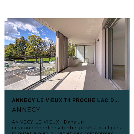
ANNECY LE VIEUX T4 PROCHE LAC DE 93 M² AVEC TERRASSE
ANNECY
ANNECY-LE-VIEUX : Dans un
environnement résidentiel prisé, à quelques
minutes à pied du lac et des commerces,