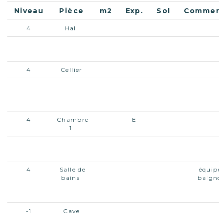
Niveau
Pièce
m2
Exp.
Sol
Commen
4
Hall
4
Cuisine
E
AVEC UN 
équipée
4
Cellier
4
Salon
O
AVEC UN
BALCON
ban
4
Chambre
E
1
4
Chambre
O
AVEC AC
2
BAL
4
Salle de
équip
bains
baign
4
W.C.
sép
-1
Cave