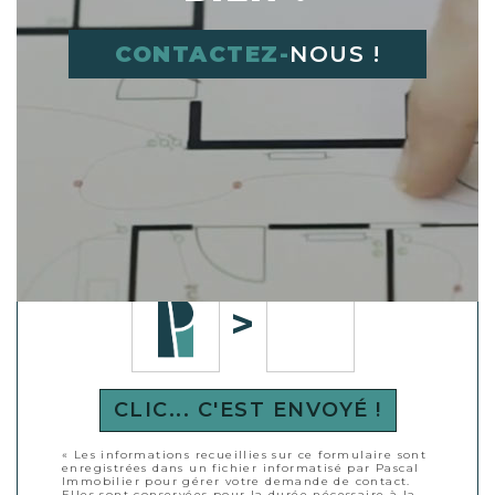
CONTACTEZ-
NOUS !
Déplacer l'image dans le cadre vide à
droite
CLIC... C'EST ENVOYÉ !
« Les informations recueillies sur ce formulaire sont
enregistrées dans un fichier informatisé par Pascal
Immobilier pour gérer votre demande de contact.
Elles sont conservées pour la durée nécessaire à la