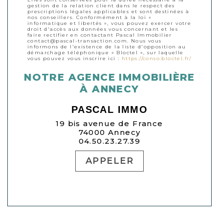
gestion de la relation client dans le respect des
prescriptions légales applicables et sont destinées à
nos conseillers. Conformément à la loi «
informatique et libertés », vous pouvez exercer votre
droit d'accès aux données vous concernant et les
faire rectifier en contactant Pascal Immobilier
contact@pascal-transaction.com. Nous vous
informons de l'existence de la liste d'opposition au
démarchage téléphonique « Bloctel », sur laquelle
vous pouvez vous inscrire ici :
https://conso.bloctel.fr/
NOTRE AGENCE IMMOBILIÈRE
À ANNECY
PASCAL IMMO
19 bis avenue de France
74000 Annecy
04.50.23.27.39
APPELER