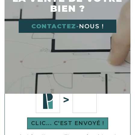
BIEN ?
CONTACTEZ-
NOUS !
Déplacer l'image dans le cadre vide à
droite
CLIC... C'EST ENVOYÉ !