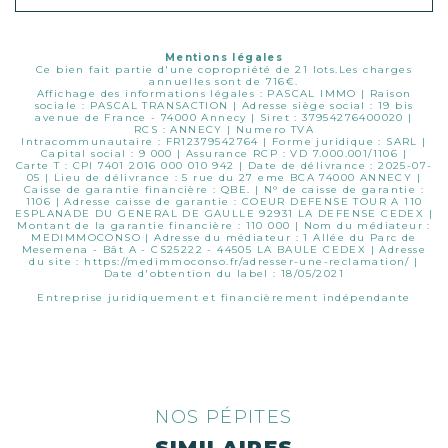
Mentions légales
Ce bien fait partie d'une copropriété de 21 lots.Les charges
annuelles sont de 716€.
Affichage des informations légales : PASCAL IMMO | Raison
sociale : PASCAL TRANSACTION | Adresse siège social : 19 bis
avenue de France - 74000 Annecy | Siret : 37954276400020 |
RCS : ANNECY | Numero TVA
Intracommunautaire : FR12379542764 | Forme juridique : SARL |
Capital social : 9 000 | Assurance RCP : VD 7.000.001/1106 |
Carte T : CPI 7401 2016 000 010 942 | Date de délivrance : 2025-07-
05 | Lieu de délivrance : 5 rue du 27 eme BCA 74000 ANNECY |
Caisse de garantie financière : QBE. | N° de caisse de garantie :
1106 | Adresse caisse de garantie : COEUR DEFENSE TOUR A 110
ESPLANADE DU GENERAL DE GAULLE 92931 LA DEFENSE CEDEX |
Montant de la garantie financière : 110 000 | Nom du médiateur :
MEDIMMOCONSO | Adresse du médiateur : 1 Allée du Parc de
Mesemena - Bât A - CS25222 - 44505 LA BAULE CEDEX | Adresse
du site :
https://medimmoconso.fr/adresser-une-reclamation/
|
Date d'obtention du label : 18/05/2021
Entreprise juridiquement et financièrement indépendante
NOS PÉPITES