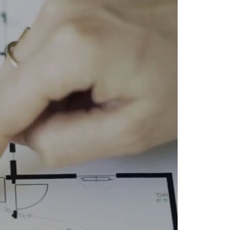
NOTRE AGENCE
IMMOBILIÈRE À ANNECY
PASCAL IMMO
19 bis avenue de France
74000 Annecy
04.50.23.27.39
APPELER