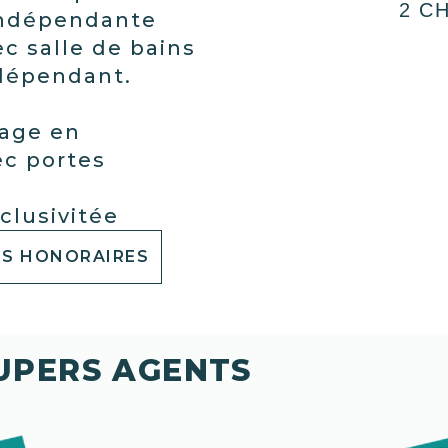
2 C
 indépendante
c salle de bains
ndépendant.
rage en
ec portes
clusivitée
S HONORAIRES
SUPERS AGENTS