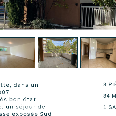
3 PI
ette, dans un
007
84 M
ès bon état
, un séjour de
1 SA
asse exposée Sud