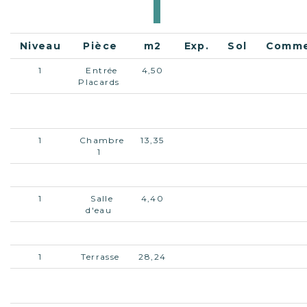
Niveau
Pièce
m2
Exp.
Sol
Comme
1
Entrée
4,50
Placards
1
Séjour-
36,14
Cuisine
1
Chambre
13,35
1
1
Dressing
3,61
1
Salle
4,40
d'eau
1
W.C.
1,69
1
Terrasse
28,24
2
Chambre
9,78
+12.49 
2
avec 