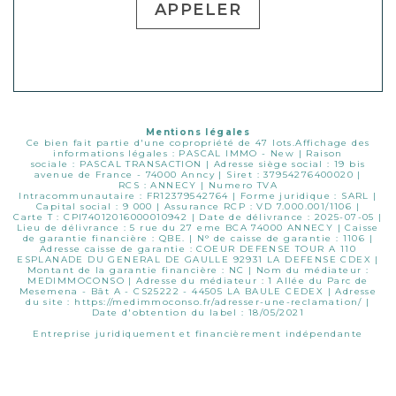
APPELER
Mentions légales
Ce bien fait partie d'une copropriété de 47 lots.Affichage des
informations légales : PASCAL IMMO - New | Raison
sociale : PASCAL TRANSACTION | Adresse siège social : 19 bis
avenue de France - 74000 Anncy | Siret : 37954276400020 |
RCS : ANNECY | Numero TVA
Intracommunautaire : FR12379542764 | Forme juridique : SARL |
Capital social : 9 000 | Assurance RCP : VD 7.000.001/1106 |
Carte T : CPI74012016000010942 | Date de délivrance : 2025-07-05 |
Lieu de délivrance : 5 rue du 27 eme BCA 74000 ANNECY | Caisse
de garantie financière : QBE. | N° de caisse de garantie : 1106 |
Adresse caisse de garantie : COEUR DEFENSE TOUR A 110
ESPLANADE DU GENERAL DE GAULLE 92931 LA DEFENSE CDEX |
Montant de la garantie financière : NC | Nom du médiateur :
MEDIMMOCONSO | Adresse du médiateur : 1 Allée du Parc de
Mesemena - Bât A - CS25222 - 44505 LA BAULE CEDEX | Adresse
du site :
https://medimmoconso.fr/adresser-une-reclamation/
|
Date d'obtention du label : 18/05/2021
Entreprise juridiquement et financièrement indépendante