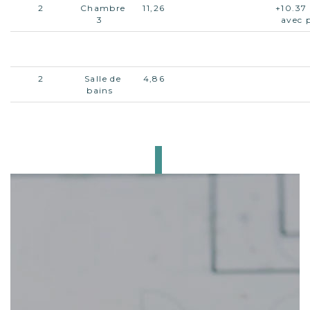
2
Chambre
11,26
+10.37 
3
avec 
2
Open
6,35
+ 3.2
Space
2
Salle de
4,86
bains
2
W.C.
1,47
CE BIEN
VOUS INTÉRESSE ?