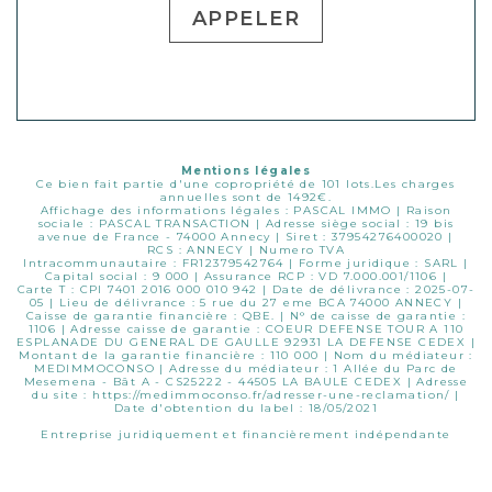
APPELER
Mentions légales
Ce bien fait partie d'une copropriété de 101 lots.Les charges
annuelles sont de 1492€.
Affichage des informations légales : PASCAL IMMO | Raison
sociale : PASCAL TRANSACTION | Adresse siège social : 19 bis
avenue de France - 74000 Annecy | Siret : 37954276400020 |
RCS : ANNECY | Numero TVA
Intracommunautaire : FR12379542764 | Forme juridique : SARL |
Capital social : 9 000 | Assurance RCP : VD 7.000.001/1106 |
Carte T : CPI 7401 2016 000 010 942 | Date de délivrance : 2025-07-
05 | Lieu de délivrance : 5 rue du 27 eme BCA 74000 ANNECY |
Caisse de garantie financière : QBE. | N° de caisse de garantie :
1106 | Adresse caisse de garantie : COEUR DEFENSE TOUR A 110
ESPLANADE DU GENERAL DE GAULLE 92931 LA DEFENSE CEDEX |
Montant de la garantie financière : 110 000 | Nom du médiateur :
MEDIMMOCONSO | Adresse du médiateur : 1 Allée du Parc de
Mesemena - Bât A - CS25222 - 44505 LA BAULE CEDEX | Adresse
du site :
https://medimmoconso.fr/adresser-une-reclamation/
|
Date d'obtention du label : 18/05/2021
Entreprise juridiquement et financièrement indépendante