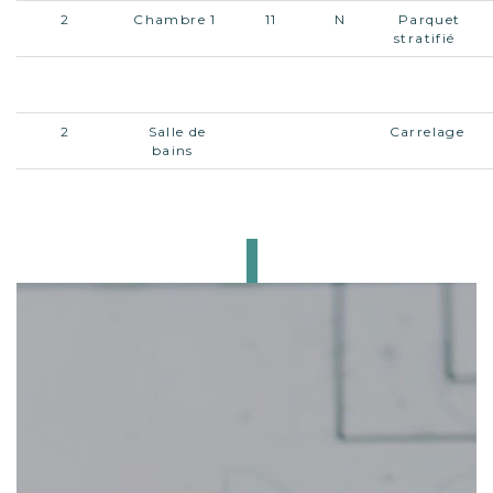
2
Chambre 1
11
N
Parquet
stratifié
2
Chambre 2
11,50
N
Parquet
stratifié
2
Salle de
Carrelage
bains
2
W.C.
Carrelage
CE BIEN
VOUS INTÉRESSE ?