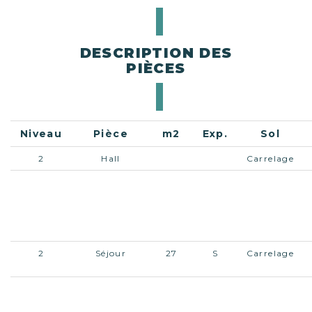
DESCRIPTION DES
PIÈCES
Niveau
Pièce
m2
Exp.
Sol
2
Hall
Carrelage
2
Cuisine
10,69
E
Carrelage
équipée
2
Séjour
27
S
Carrelage
2
Dégagement
Carrelage
placards