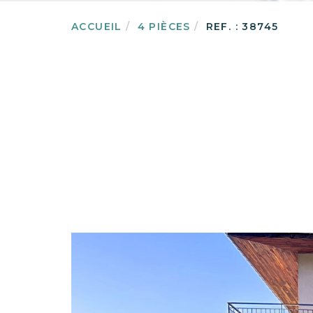
ACCUEIL
4 PIÈCES
REF. : 38745