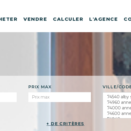
HETER
VENDRE
CALCULER
L'AGENCE
C
PRIX MAX
VILLE/COD
+ DE CRITÈRES