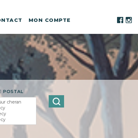
ONTACT
MON COMPTE
E POSTAL