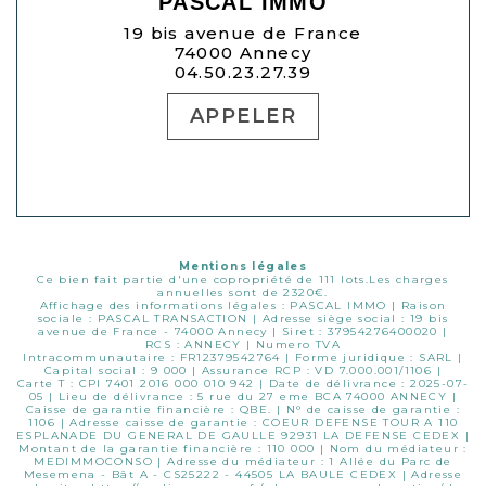
PASCAL IMMO
19 bis avenue de France
74000 Annecy
04.50.23.27.39
APPELER
Mentions légales
Ce bien fait partie d'une copropriété de 111 lots.Les charges
annuelles sont de 2320€.
Affichage des informations légales : PASCAL IMMO | Raison
sociale : PASCAL TRANSACTION | Adresse siège social : 19 bis
avenue de France - 74000 Annecy | Siret : 37954276400020 |
RCS : ANNECY | Numero TVA
Intracommunautaire : FR12379542764 | Forme juridique : SARL |
Capital social : 9 000 | Assurance RCP : VD 7.000.001/1106 |
Carte T : CPI 7401 2016 000 010 942 | Date de délivrance : 2025-07-
05 | Lieu de délivrance : 5 rue du 27 eme BCA 74000 ANNECY |
Caisse de garantie financière : QBE. | N° de caisse de garantie :
1106 | Adresse caisse de garantie : COEUR DEFENSE TOUR A 110
ESPLANADE DU GENERAL DE GAULLE 92931 LA DEFENSE CEDEX |
Montant de la garantie financière : 110 000 | Nom du médiateur :
MEDIMMOCONSO | Adresse du médiateur : 1 Allée du Parc de
Mesemena - Bât A - CS25222 - 44505 LA BAULE CEDEX | Adresse