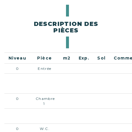
DESCRIPTION DES
PIÈCES
Niveau
Pièce
m2
Exp.
Sol
Comme
0
Entrée
0
Cuisine -
Salle à
manger
0
Chambre
1
0
Salle de
bains
0
W.C.