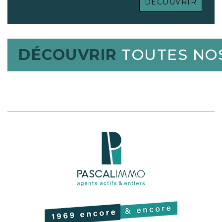
indépendante, se distingue par une
DÉCOUVRIR
architecture qui privilégie la fluidité des
circulations et une luminosité traversante,
offrant ainsi un cadre de vie où chaque
détail contribue à une atmosphère de
sérénité absolue. L'emplacement, niché
DÉCOUVRIR
TOUTES NOS
dans un quartier résidentiel prisé, permet
de jouir d'un calme apaisant tout en étant
connecté aux commodités essentielles,
faisant de ce lieu une adresse de choix pour
ceux qui recherchent le prestige sans
ostentation et le confort d'un habitat pensé
pour durer. Dès l'entrée, la singularité des
lieux s'exprime par la présence d'un palier
privatif de 11.66 m², un espace exclusif qui
agit comme un sas de décompression,
garantissant une tranquillité totale et une
transition élégante entre le monde
extérieur et l'intimité du foyer. En
franchissant le seuil, l'espace de vie de 45
m² s'ouvre généreusement, imposant
immédiatement une sensation d'espace et
de liberté. Ce volume magistral est le coeur
battant de la maison, où la lumière