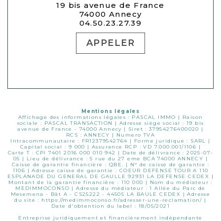
19 bis avenue de France
74000 Annecy
04.50.23.27.39
APPELER
Mentions légales
Affichage des informations légales : PASCAL IMMO | Raison
sociale : PASCAL TRANSACTION | Adresse siège social : 19 bis
avenue de France - 74000 Annecy | Siret : 37954276400020 |
RCS : ANNECY | Numero TVA
Intracommunautaire : FR12379542764 | Forme juridique : SARL |
Capital social : 9 000 | Assurance RCP : VD 7.000.001/1106 |
Carte T : CPI 7401 2016 000 010 942 | Date de délivrance : 2025-07-
05 | Lieu de délivrance : 5 rue du 27 eme BCA 74000 ANNECY |
Caisse de garantie financière : QBE. | N° de caisse de garantie :
1106 | Adresse caisse de garantie : COEUR DEFENSE TOUR A 110
ESPLANADE DU GENERAL DE GAULLE 92931 LA DEFENSE CEDEX |
Montant de la garantie financière : 110 000 | Nom du médiateur :
MEDIMMOCONSO | Adresse du médiateur : 1 Allée du Parc de
Mesemena - Bât A - CS25222 - 44505 LA BAULE CEDEX | Adresse
du site :
https://medimmoconso.fr/adresser-une-reclamation/
|
Date d'obtention du label : 18/05/2021
Entreprise juridiquement et financièrement indépendante