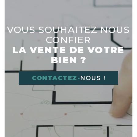
VOUS SOUHAITEZ NOUS
CONFIER
LA VENTE DE VOTRE
BIEN ?
CONTACTEZ-
NOUS !
Déplacer l'image dans le cadre vide à
droite