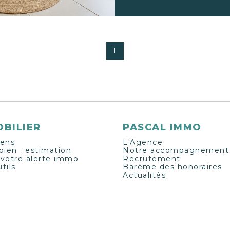
place de parking aé
chauffage au sol p
chaussée, et volets
1
BILIER
PASCAL IMMO
iens
L'Agence
bien : estimation
Notre accompagnement
 votre alerte immo
Recrutement
tils
Barème des honoraires
Actualités