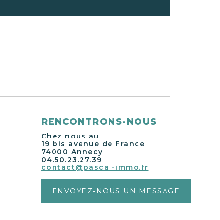
rienne. Pour votre confort,
ar pompe à chaleur au rez de
 électriques partout.
RENCONTRONS-NOUS
Chez nous au
19 bis avenue de France
74000 Annecy
04.50.23.27.39
contact@pascal-immo.fr
ENVOYEZ-NOUS UN MESSAGE